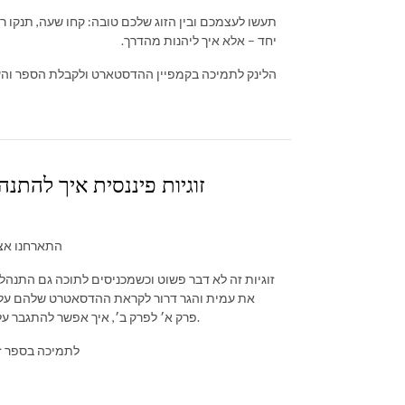
תעשו לעצמכם ובין הזוג שלכם טובה: קחו שעה, תנקו ר
יחד – אלא איך ליהנות מהדרך.
הלינק לתמיכה בקמפיין ההדסטארט ולקבלת הספר וה
זוגיות פיננסית איך להתנהל
התארחנו אצל
זוגיות זה לא דבר פשוט וכשמכניסים לתוכה גם התנהלו
את עמית והגר דרור לקראת ההדסאטרט שלהם על זוג
פרק א׳ לפרק ב׳, איך אפשר להתגבר על המכשולים הכלכליים בזוגיות וכמובן פרטים צהובים מהזוגיות האישית שלנו.
לתמיכה בספר זו