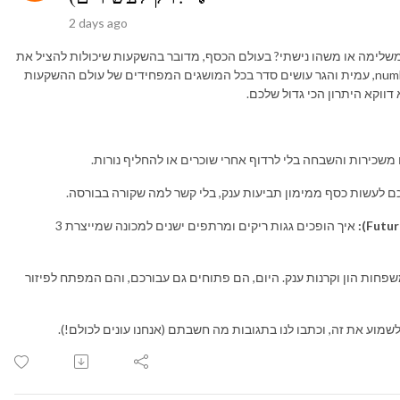
2 days ago
לימה או משהו נישתי? בעולם הכסף, מדובר בהשקעות שיכולות להציל את
הפנסיה שלכם. בפרק השני בסדרת ההשקעות של numberz, עמית והגר עושים סדר בכל המושגים המפחידים של עולם ההשקעות
דווקא היתרון הכי גדול שלכם.
 משכירות והשבחה בלי לרדוף אחרי שוכרים או להחליף נורות.
לעשות כסף ממימון תביעות ענק, בלי קשר למה שקורה בבורסה.
איך הופכים גגות ריקים ומרתפים ישנים למכונה שמייצרת 3
פחות הון וקרנות ענק. היום, הם פתוחים גם עבורכם, והם המפתח לפיזור
שמוע את זה, וכתבו לנו בתגובות מה חשבתם (אנחנו עונים לכולם!).