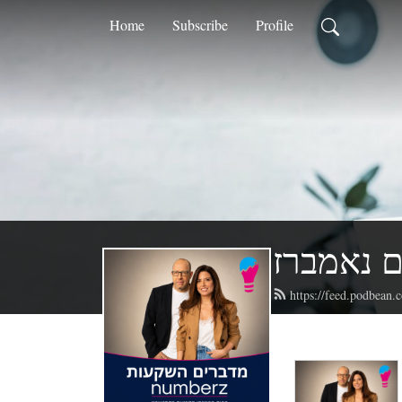
Home
Subscribe
Profile
 נאמברז
https://feed.podbean