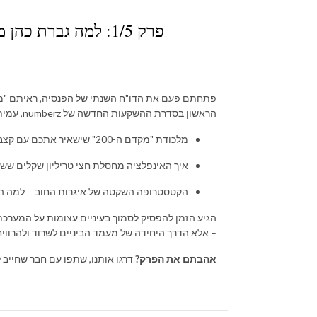
פתחתם פעם את הדו"ח השנתי של הפנסיה, ראיתם "מ
הראשון בסדרת ההשקעות החדשה של numberz, עמית והגר פותחים את תיבת הפנדורה של החיסכון הישראלי:
מלכודת "מקדם ה-200" שישאיר אתכם עם קצבה מעליבה בגיל פרישה.
איך האינפלציה מחסלת חצי טריליון שקלים ששוכ
הקטסטרופה השקטה של איגרות החוב – למה המו
הגיע הזמן להפסיק לסמוך בעיניים עצומות על המערכת,
– אלא הדרך היחידה של מעמד הביניים לשרוד ולהרוויח
אהבתם את הפרק?
דרגו אותנו, שתפו עם חבר שחייב ל