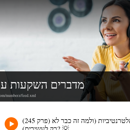
מדברים השקעות עם
.com/numberz/feed.xml
(פרק 245) פרק 2/5: מה זה בכלל השקעות אלטרנטיביות (ולמה זה כבר לא
רק לעשירים)? 💡