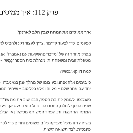
פרק 112: איך ממיסים את המתח שבין הלב לארנק? זוגיות וכסף
איך ממיסים את המתח שבין הלב לארנק?
לפעמים, כדי לצעוד קדימה, צריך לעצור רגע ולהביט לא
בפרק מיוחד זה של "מדבריםהשקעות עם נאמברז", אנחנ
מטפלת זוגית ומשפחתית ומנהלת בית הספר "נֶמֶש" –
למה דווקא עכשיו?
כי בימים אלה אנחנו בעיצומו של מהלך ענק בנאמברז:
יחד עם אתר שלם – מלווה ומלא בכל טוב – שיהיה המרכז
כשנכנסנו לעומק כתיבת הספר, הבנו שוב את מה שד"ר צ
שפת הכסף לכולם, החסם הכי גדול הוא כמעט אף פעם
המתח, ההתנגדויות, הפחד המשותף מכישלון או הבלבו
בשיחה הזו מיכל מעניקה כלים פשוטים וחדים כדי לפ
פיננסית, לצד תשואה רגשית.