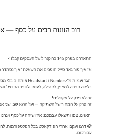
רוב הזוגות רבים על כסף — או
התארחנו בפרק 145 ברוקנרול של העסקים קבלו >
אז איך פור גאד סייק הופכים את השאלה “איך נסתדר 
הגר ועמית מ־Numberz 
בלילה הפכה למצפן, לקהילה, לעסק ולספר החדש “זוגיו
זה לא פרק על אקסלים!
זה פרק על המחיר של השתיקה — ועל הרגע שבו שני א
האזינו, צפו ותשאלו עצמכם: איזו שיחה על כסף אנחנו 
🎧 דרגו ועקבו אחרי הפודקאסט בכל הפלטפורמות, לחצ
עבורכןם.